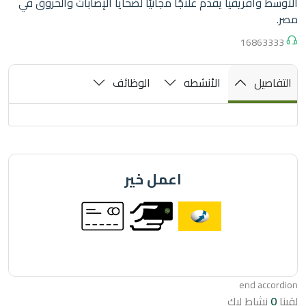
 وأفريقيا يقدم علاجًا مجانيًا لضحايا الإصابات والحروق في
16863
صيل
الأنشطه
الوظائف
اعمل خير
end acc
نشاط ليك