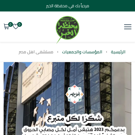
مرحباً بك في محفظة الخير
0
0
يسية
المؤسسات والجمعيات
مستشفى اهل مصر