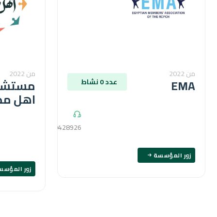
من 2022
من 2022
EMA
مستش
عدد 0 نشاط
اهل مص
01200428926
زور المؤسسة
زور المؤسس