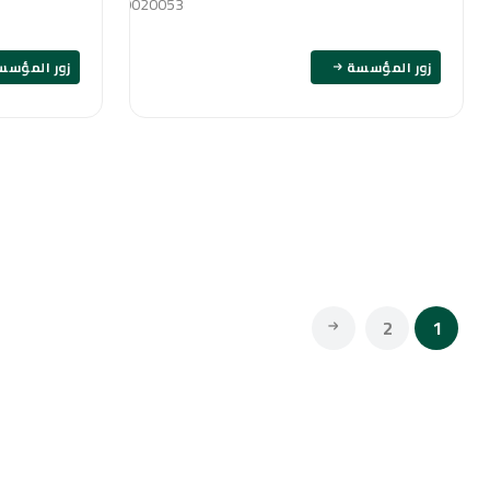
01020020053
زور المؤسسة
زور المؤسس
2
1