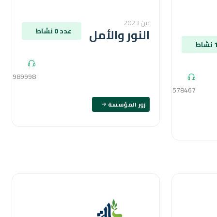
من 2023
النور والأمل
عدد 0 نشاط
1152989998
1009578467
زور المؤسسة