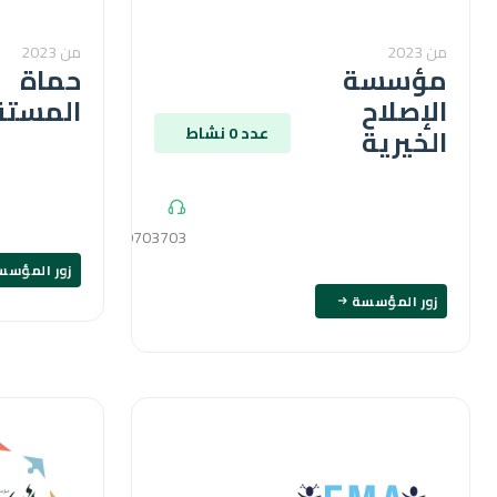
من 2023
من 2023
مؤسسة
حماة
الإصلاح
المستق
الخيرية
عدد 0 نشاط
1000703703
زور المؤسس
زور المؤسسة