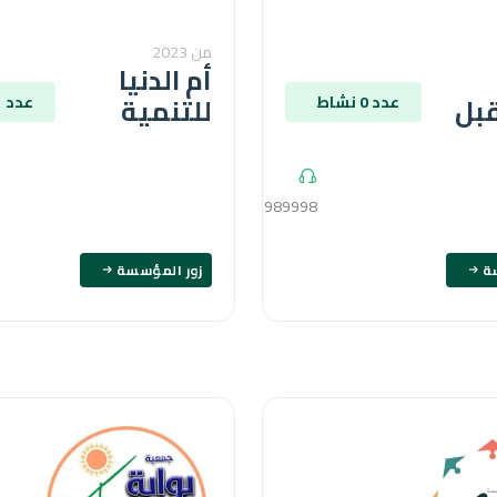
من 2023
أم الدنيا
بل
للتنمية
عدد 0 نشاط
عدد 1 نشاط
01152989998
ة
زور المؤسسة