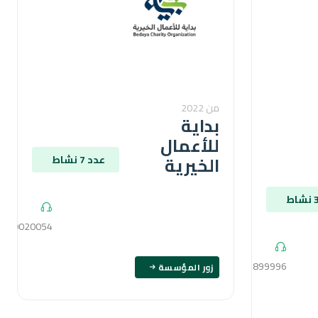
من 2022
بداية
للأعمال
الخيرية
عدد 7 نشاط
1020020054
01069899996
زور المؤسسة