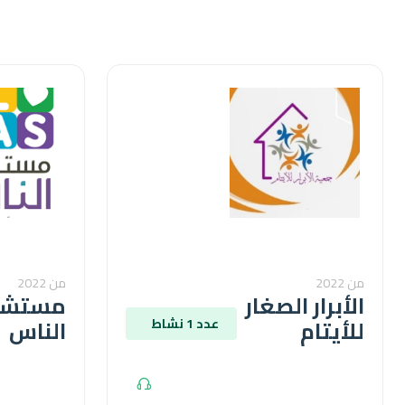
من 2022
من 2022
الأبرار الصغار
مستش
للأيتام
الناس
عدد 1 نشاط