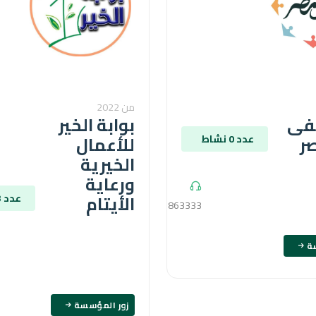
من 2022
فى
بوابة الخير
ر
للأعمال
عدد 0 نشاط
الخيرية
ورعاية
الأيتام
عدد 3 نشاط
16863333
ة
زور المؤسسة