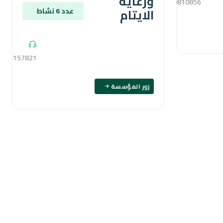
ورعاية
01210810856
الايتام
عدد 6 نشاط
1121157821
زور المؤسسة