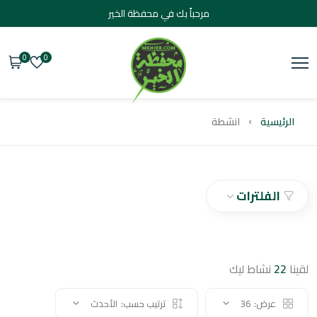
مرحباً بك في محفظة الخير
0
0
يسية
انشطة
الفلترات
2
نشاط ليك
عرض:
36
ترتيب حسب:
الأحدث