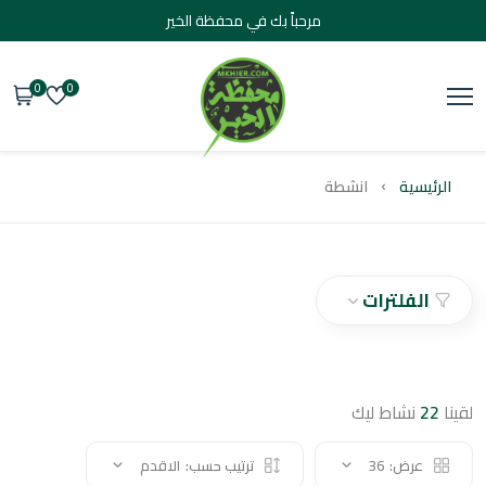
مرحباً بك في محفظة الخير
0
0
يسية
انشطة
الفلترات
2
نشاط ليك
عرض:
36
ترتيب حسب:
الاقدم