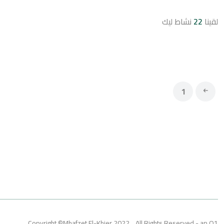
لقينا
22
نشاط ليك
1
Copyright ©Mhafzet El-Khier 2022... All Rights Reserved - an O1