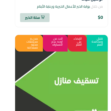
خلال
بوابة الخير للأعمال الخيرية ورعاية الأيتام
سلة الخير
ل
القضاء
الحد من
مدن و
افحة
على
اوجه عدم
مجتمعات
ر
الفقر
المساواه
محليه
مستدامه