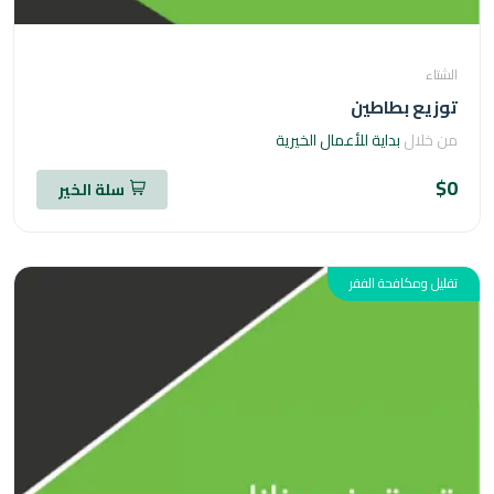
اء
يع بطاطين
خلال
بداية للأعمال الخيرية
سلة الخير
ل ومكافحة الفقر