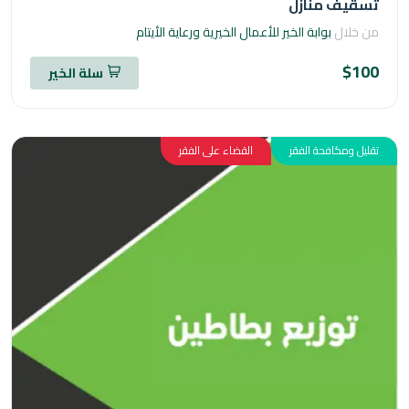
قيف منازل
خلال
بوابة الخير للأعمال الخيرية ورعاية الأيتام
$1
سلة الخير
ل ومكافحة الفقر
القضاء على الفقر