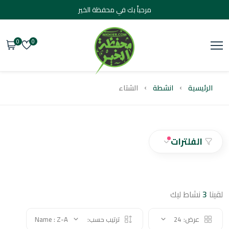
مرحباً بك في محفظة الخير
0
0
يسية
انشطة
الشتاء
الفلترات
نشاط ليك
عرض:
24
ترتيب حسب:
Name : Z-A