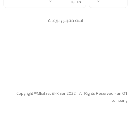
حسب:
لسه مفيش تبرعات
Copyright ©Mhafzet El-Khier 2022... All Rights Reserved 
co