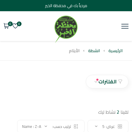
مرحباً بك في محفظة الخير
0
0
يسية
انشطة
الأيتام
الفلترات
نشاط ليك
عرض:
5
ترتيب حسب:
Name : Z-A