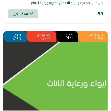
خلال
جمعية وسيلة للاعمال الخيرية ورعاية الايتام
سلة الخير
ة الاطفال
تمكين
المساواه بين
السلام
تام
المرأة
الجنسين
والعدل