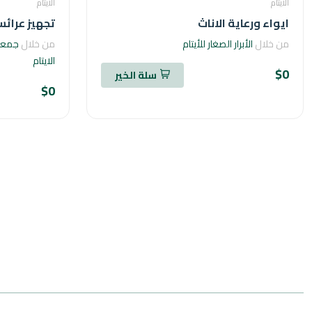
الأيتام
الأيتام
ايواء ورعاية الاناث
تجهيز عرائس
من خلال
الأبرار الصغار للأيتام
من خلال
جمعية
الايتام
$0
سلة الخير
$0