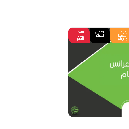
رعاية
تمكين
القضاء
الاطفال
المرأة
على
والايتام
الفقر