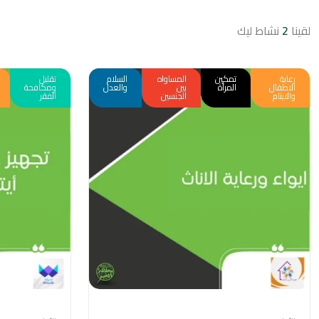
لقينا
2
نشاط ليك
رعاية
تمكين
المساواه
السلام
تقليل
الاطفال
المرأة
بين
والعدل
ومكافحة
والايتام
الجنسين
الفقر