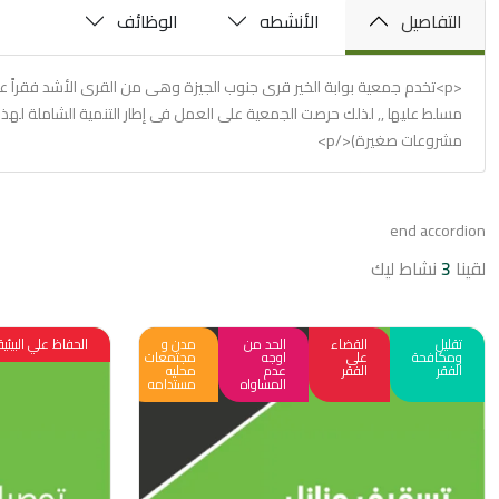
التفاصيل
الأنشطه
الوظائف
<p>تخدم جمعية بوابة الخير قرى جنوب الجيزة وهى من القرى الأشد فقراً 
مسلط عليها ,, لذلك حرصت الجمعية على العمل فى إطار التنمية الشاملة لهذه 
مشروعات صغيرة)</p>
end accordion
لقينا
3
نشاط ليك
تقليل
القضاء
الحد من
مدن و
الحفاظ علي البيئية
ومكافحة
على
اوجه
مجتمعات
الفقر
الفقر
عدم
محليه
المساواه
مستدامه