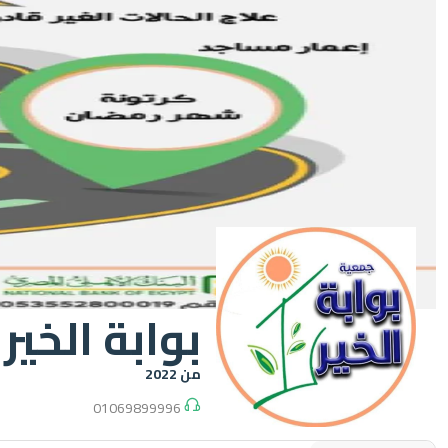
بوابة الخير
من 2022
01069899996