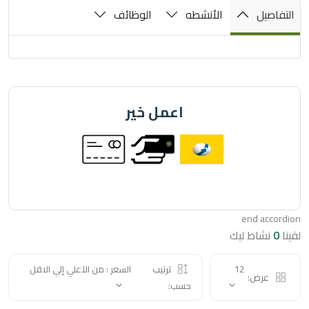
صيل
الأنشطه
الوظائف
اعمل خير
end acc
نشاط ليك
12
ترتيب
السعر : من الآعلي إلي الاقل
عرض:
حسب: