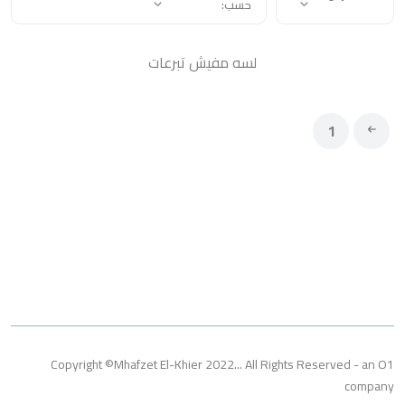
حسب:
لسه مفيش تبرعات
1
Copyright ©Mhafzet El-Khier 2022... All Rights Reserved 
co