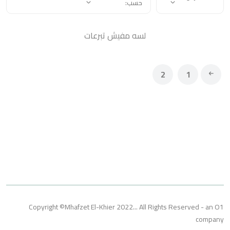
حسب:
لسه مفيش تبرعات
2
1
Copyright ©Mhafzet El-Khier 2022... All Rights Reserved 
co