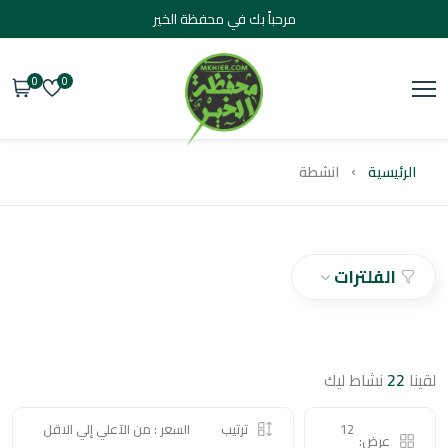
مرحباً بك في محفظة الخير
0
0
يسية
انشطة
الفلترات
2
نشاط ليك
12
ترتيب
السعر : من الآعلي إلي الاقل
عرض: