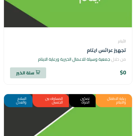
ام
يز عرائس ايتام
خلال
جمعية وسيلة للاعمال الخيرية ورعاية الايتام
سلة الخير
ة الاطفال
تمكين
المساواه بين
السلام
تام
المرأة
الجنسين
والعدل