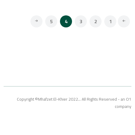
5
4
3
2
1
Copyright ©Mhafzet El-Khier 2022... All Rights Reserved 
co