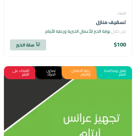
اء
قيف منازل
خلال
بوابة الخير للأعمال الخيرية ورعاية الأيتام
$1
سلة الخير
ل ومكافحة
رعاية الاطفال
تمكين
القضاء على
ر
والايتام
المرأة
الفقر