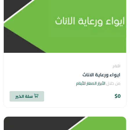
ام
اء ورعاية الاناث
خلال
الأبرار الصغار للأيتام
سلة الخير