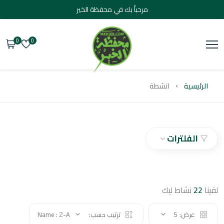
مرحباً بك في محفظة الخير
0
0
يسية
انشطة
الفلترات
2
نشاط ليك
عرض:
5
ترتيب حسب:
Name : Z-A