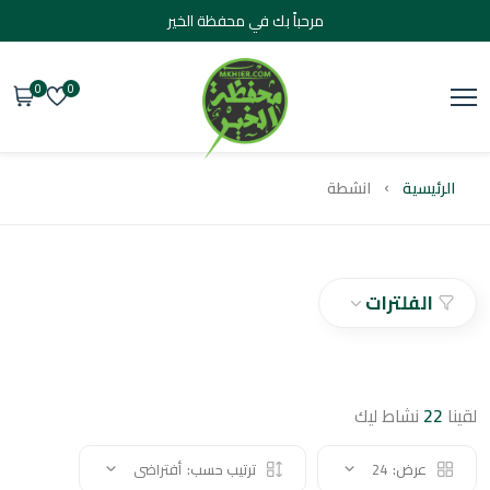
مرحباً بك في محفظة الخير
0
0
يسية
انشطة
الفلترات
2
نشاط ليك
عرض:
24
ترتيب حسب:
أفتراضى