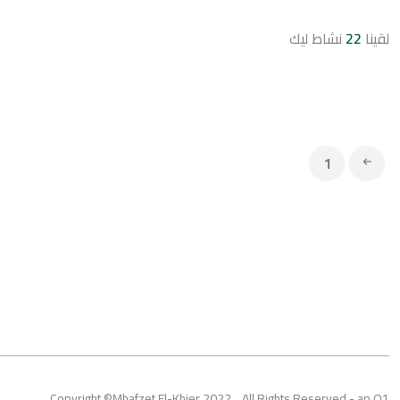
لقينا
22
نشاط ليك
1
Copyright ©Mhafzet El-Khier 2022... All Rights Reserved - an O1