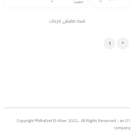
حسب:
لسه مفيش تبرعات
1
Copyright ©Mhafzet El-Khier 2022... All Rights Reserved 
co