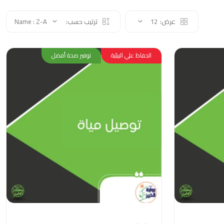
عرض:
12
ترتيب حسب:
Name : Z-A
الحفاظ علي البيئية
توفير صحة أفضل