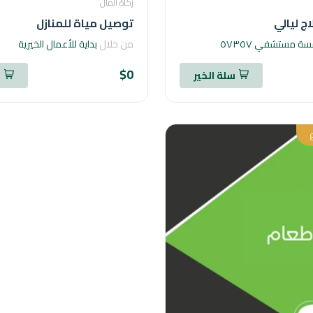
زكاة المال
ج ليالي
توصيل مياة للمنازل
 مستشفي ٥٧٣٥٧
من خلال
بداية للأعمال الخيرية
$0
سلة الخير
س