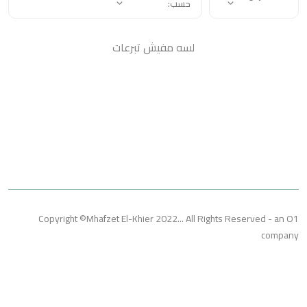
حسب:
لسه مفيش تبرعات
Copyright ©Mhafzet El-Khier 2022... All Rights Reserved 
co