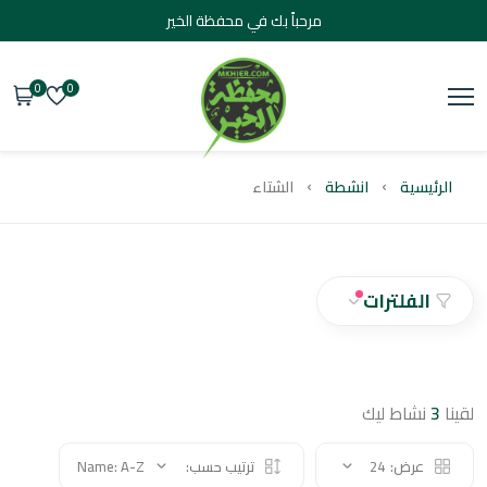
مرحباً بك في محفظة الخير
0
0
يسية
انشطة
الشتاء
الفلترات
نشاط ليك
عرض:
24
ترتيب حسب:
Name: A-Z