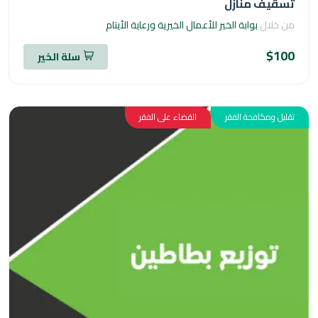
قيف منازل
خلال
بوابة الخير للأعمال الخيرية ورعاية الأيتام
$1
سلة الخير
ل ومكافحة الفقر
القضاء على الفقر