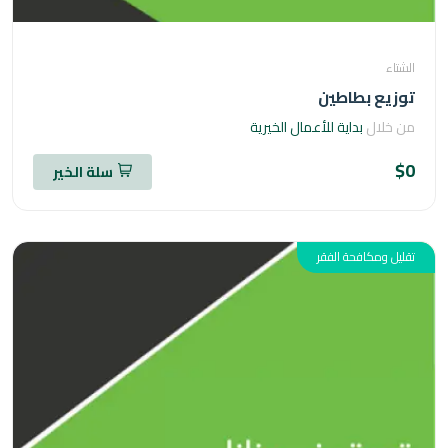
اء
يع بطاطين
خلال
بداية للأعمال الخيرية
سلة الخير
ل ومكافحة الفقر