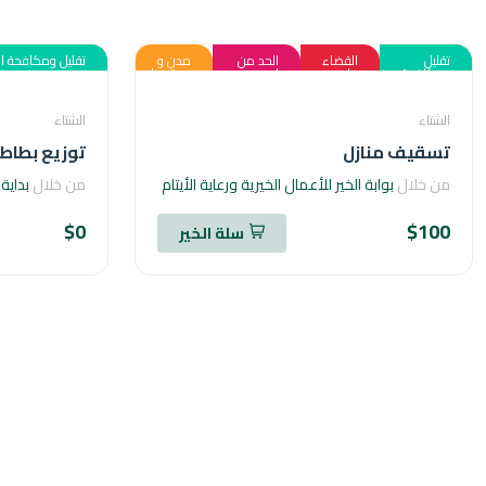
تقليل
القضاء
الحد من
مدن و
تقليل ومكافحة ال
ومكافحة
على
اوجه
مجتمعات
الفقر
الفقر
عدم
محليه
المساواه
مستدامه
الشتاء
الشتاء
تسقيف منازل
توزيع بطاط
من خلال
بوابة الخير للأعمال الخيرية ورعاية الأيتام
من خلال
بداية 
$0
$100
سلة الخير