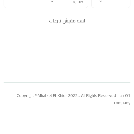
حسب:
لسه مفيش تبرعات
Copyright ©Mhafzet El-Khier 2022... All Rights Reserved 
co