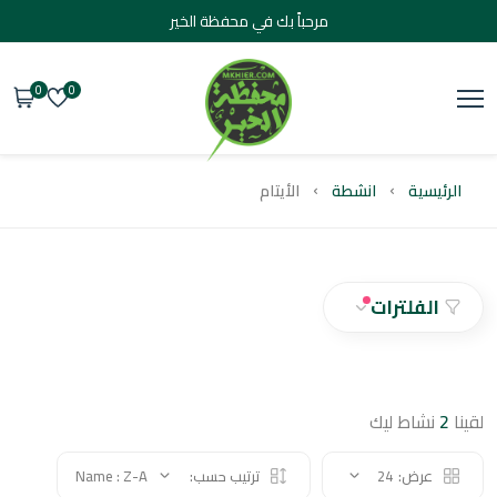
مرحباً بك في محفظة الخير
0
0
يسية
انشطة
الأيتام
الفلترات
نشاط ليك
عرض:
24
ترتيب حسب:
Name : Z-A