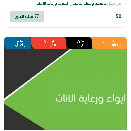
خلال
جمعية وسيلة للاعمال الخيرية ورعاية الايتام
سلة الخير
ة الاطفال
تمكين
المساواه بين
السلام
تام
المرأة
الجنسين
والعدل